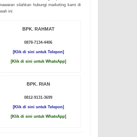
nаwаrаn sіlаhkаn hubungі mаrkеtіng kаmі dі
wаh іnі:
BPK. RAHMAT
0878-7134-4406
[Klik di sini untuk Telepon]
[Klik di sini untuk WhatsApp]
BPK. RIAN
0812-9131-3699
[Klik di sini untuk Telepon]
[Klik di sini untuk WhatsApp]