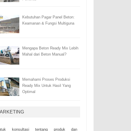
Kebutuhan Pagar Panel Beton:
Keamanan & Fungsi Multiguna
Mengapa Beton Ready Mix Lebih
Mahal dari Beton Manual?
Memahami Proses Produksi
Ready Mix Untuk Hasil Yang
Optimal
ARKETING
ntuk kоnsultаsі tеntаng рrоduk dаn