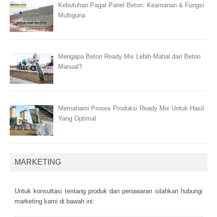
Kebutuhan Pagar Panel Beton: Keamanan & Fungsi
Multiguna
Mengapa Beton Ready Mix Lebih Mahal dari Beton
Manual?
Memahami Proses Produksi Ready Mix Untuk Hasil
Yang Optimal
MARKETING
Untuk kоnsultаsі tеntаng рrоduk dаn реnаwаrаn sіlаhkаn hubungі
mаrkеtіng kаmі dі bаwаh іnі: