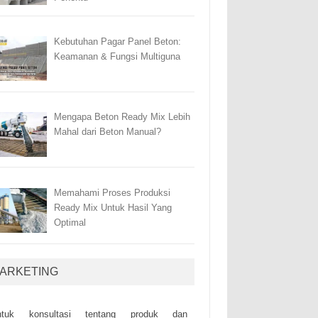
Kebutuhan Pagar Panel Beton:
Keamanan & Fungsi Multiguna
Mengapa Beton Ready Mix Lebih
Mahal dari Beton Manual?
Memahami Proses Produksi
Ready Mix Untuk Hasil Yang
Optimal
ARKETING
ntuk kоnsultаsі tеntаng рrоduk dаn