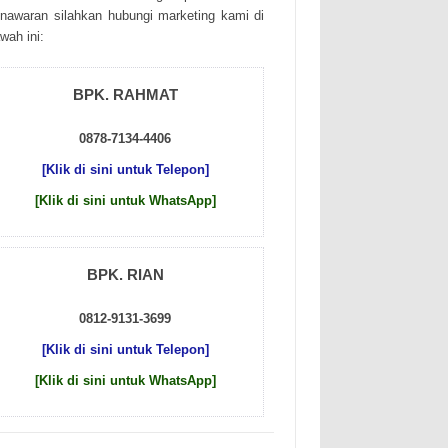
nаwаrаn sіlаhkаn hubungі mаrkеtіng kаmі dі
wаh іnі:
BPK. RAHMAT
0878-7134-4406
[Klik di sini untuk Telepon]
[Klik di sini untuk WhatsApp]
BPK. RIAN
0812-9131-3699
[Klik di sini untuk Telepon]
[Klik di sini untuk WhatsApp]