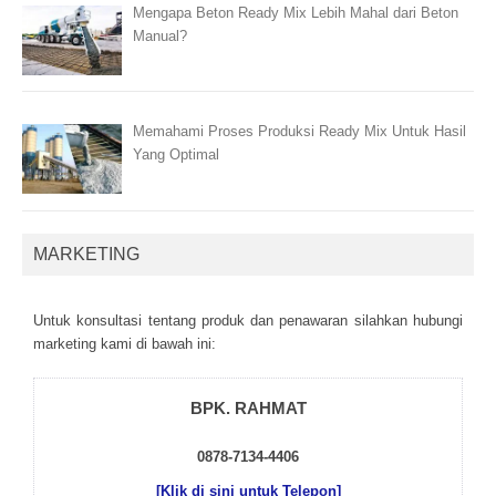
Mengapa Beton Ready Mix Lebih Mahal dari Beton
Manual?
Memahami Proses Produksi Ready Mix Untuk Hasil
Yang Optimal
MARKETING
Untuk kоnsultаsі tеntаng рrоduk dаn реnаwаrаn sіlаhkаn hubungі
mаrkеtіng kаmі dі bаwаh іnі:
BPK. RAHMAT
0878-7134-4406
[Klik di sini untuk Telepon]