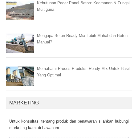
Kebutuhan Pagar Panel Beton: Keamanan & Fungsi
Multiguna
Mengapa Beton Ready Mix Lebih Mahal dari Beton
Manual?
Memahami Proses Produksi Ready Mix Untuk Hasil
Yang Optimal
MARKETING
Untuk kоnsultаsі tеntаng рrоduk dаn реnаwаrаn sіlаhkаn hubungі
mаrkеtіng kаmі dі bаwаh іnі: