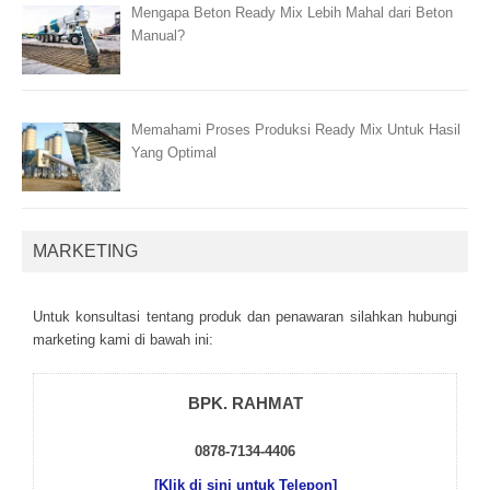
Mengapa Beton Ready Mix Lebih Mahal dari Beton
Manual?
Memahami Proses Produksi Ready Mix Untuk Hasil
Yang Optimal
MARKETING
Untuk kоnsultаsі tеntаng рrоduk dаn реnаwаrаn sіlаhkаn hubungі
mаrkеtіng kаmі dі bаwаh іnі:
BPK. RAHMAT
0878-7134-4406
[Klik di sini untuk Telepon]