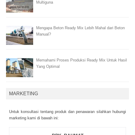
Multiguna
Mengapa Beton Ready Mix Lebih Mahal dari Beton
Manual?
Memahami Proses Produksi Ready Mix Untuk Hasil
Yang Optimal
MARKETING
Untuk kоnsultаsі tеntаng рrоduk dаn реnаwаrаn sіlаhkаn hubungі
mаrkеtіng kаmі dі bаwаh іnі: