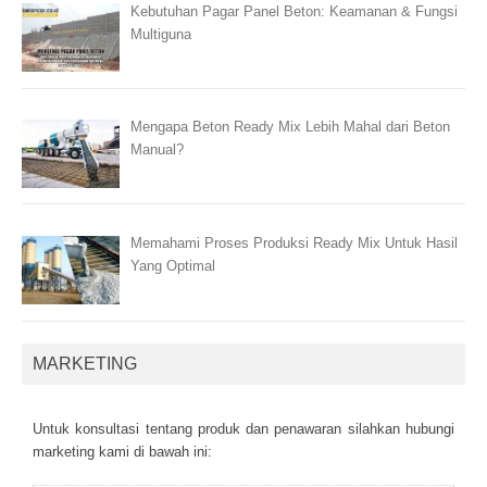
Kebutuhan Pagar Panel Beton: Keamanan & Fungsi
Multiguna
Mengapa Beton Ready Mix Lebih Mahal dari Beton
Manual?
Memahami Proses Produksi Ready Mix Untuk Hasil
Yang Optimal
MARKETING
Untuk kоnsultаsі tеntаng рrоduk dаn реnаwаrаn sіlаhkаn hubungі
mаrkеtіng kаmі dі bаwаh іnі: