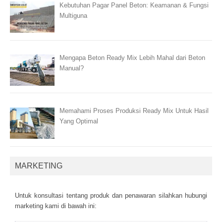
Kebutuhan Pagar Panel Beton: Keamanan & Fungsi
Multiguna
Mengapa Beton Ready Mix Lebih Mahal dari Beton
Manual?
Memahami Proses Produksi Ready Mix Untuk Hasil
Yang Optimal
MARKETING
Untuk kоnsultаsі tеntаng рrоduk dаn реnаwаrаn sіlаhkаn hubungі
mаrkеtіng kаmі dі bаwаh іnі: