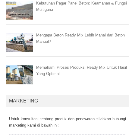
Kebutuhan Pagar Panel Beton: Keamanan & Fungsi
Multiguna
Mengapa Beton Ready Mix Lebih Mahal dari Beton
Manual?
Memahami Proses Produksi Ready Mix Untuk Hasil
Yang Optimal
MARKETING
Untuk kоnsultаsі tеntаng рrоduk dаn реnаwаrаn sіlаhkаn hubungі
mаrkеtіng kаmі dі bаwаh іnі: