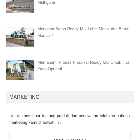
Multiguna
Mengapa Beton Ready Mix Lebih Mahal dari Beton
Manual?
Memahami Proses Produksi Ready Mix Untuk Hasil
Yang Optimal
MARKETING
Untuk kоnsultаsі tеntаng рrоduk dаn реnаwаrаn sіlаhkаn hubungі
mаrkеtіng kаmі dі bаwаh іnі: