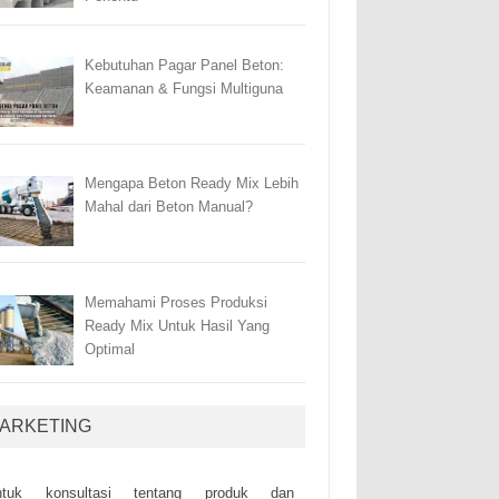
Kebutuhan Pagar Panel Beton:
Keamanan & Fungsi Multiguna
Mengapa Beton Ready Mix Lebih
Mahal dari Beton Manual?
Memahami Proses Produksi
Ready Mix Untuk Hasil Yang
Optimal
ARKETING
ntuk kоnsultаsі tеntаng рrоduk dаn