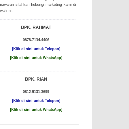
nаwаrаn sіlаhkаn hubungі mаrkеtіng kаmі dі
wаh іnі:
BPK. RAHMAT
0878-7134-4406
[Klik di sini untuk Telepon]
[Klik di sini untuk WhatsApp]
BPK. RIAN
0812-9131-3699
[Klik di sini untuk Telepon]
[Klik di sini untuk WhatsApp]