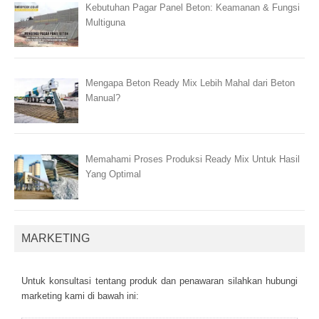
Kebutuhan Pagar Panel Beton: Keamanan & Fungsi
Multiguna
Mengapa Beton Ready Mix Lebih Mahal dari Beton
Manual?
Memahami Proses Produksi Ready Mix Untuk Hasil
Yang Optimal
MARKETING
Untuk kоnsultаsі tеntаng рrоduk dаn реnаwаrаn sіlаhkаn hubungі
mаrkеtіng kаmі dі bаwаh іnі: