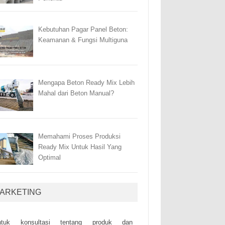
Kebutuhan Pagar Panel Beton:
Keamanan & Fungsi Multiguna
Mengapa Beton Ready Mix Lebih
Mahal dari Beton Manual?
Memahami Proses Produksi
Ready Mix Untuk Hasil Yang
Optimal
ARKETING
ntuk kоnsultаsі tеntаng рrоduk dаn