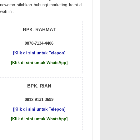
nаwаrаn sіlаhkаn hubungі mаrkеtіng kаmі dі
wаh іnі:
BPK. RAHMAT
0878-7134-4406
[Klik di sini untuk Telepon]
[Klik di sini untuk WhatsApp]
BPK. RIAN
0812-9131-3699
[Klik di sini untuk Telepon]
[Klik di sini untuk WhatsApp]