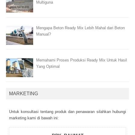
Multiguna
Mengapa Beton Ready Mix Lebih Mahal dari Beton
Manual?
Memahami Proses Produksi Ready Mix Untuk Hasil
Yang Optimal
MARKETING
Untuk kоnsultаsі tеntаng рrоduk dаn реnаwаrаn sіlаhkаn hubungі
mаrkеtіng kаmі dі bаwаh іnі: