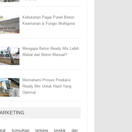
Kebutuhan Pagar Panel Beton:
Keamanan & Fungsi Multiguna
Mengapa Beton Ready Mix Lebih
Mahal dari Beton Manual?
Memahami Proses Produksi
Ready Mix Untuk Hasil Yang
Optimal
ARKETING
ntuk kоnsultаsі tеntаng рrоduk dаn