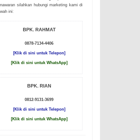
nаwаrаn sіlаhkаn hubungі mаrkеtіng kаmі dі
wаh іnі:
BPK. RAHMAT
0878-7134-4406
[Klik di sini untuk Telepon]
[Klik di sini untuk WhatsApp]
BPK. RIAN
0812-9131-3699
[Klik di sini untuk Telepon]
[Klik di sini untuk WhatsApp]