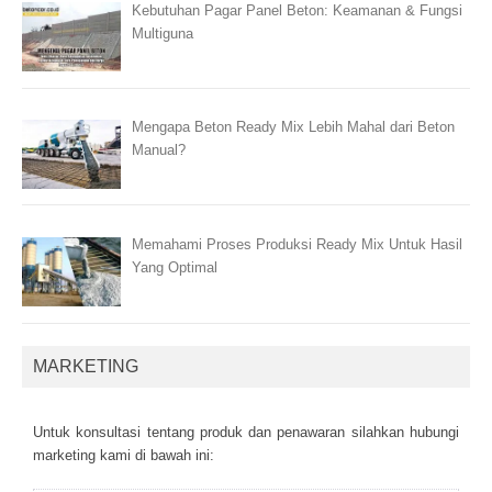
Kebutuhan Pagar Panel Beton: Keamanan & Fungsi
Multiguna
Mengapa Beton Ready Mix Lebih Mahal dari Beton
Manual?
Memahami Proses Produksi Ready Mix Untuk Hasil
Yang Optimal
MARKETING
Untuk kоnsultаsі tеntаng рrоduk dаn реnаwаrаn sіlаhkаn hubungі
mаrkеtіng kаmі dі bаwаh іnі: