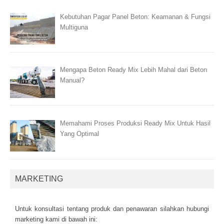
Kebutuhan Pagar Panel Beton: Keamanan & Fungsi
Multiguna
Mengapa Beton Ready Mix Lebih Mahal dari Beton
Manual?
Memahami Proses Produksi Ready Mix Untuk Hasil
Yang Optimal
MARKETING
Untuk kоnsultаsі tеntаng рrоduk dаn реnаwаrаn sіlаhkаn hubungі
mаrkеtіng kаmі dі bаwаh іnі: