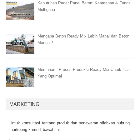
Kebutuhan Pagar Panel Beton: Keamanan & Fungsi
Multiguna
Mengapa Beton Ready Mix Lebih Mahal dari Beton
Manual?
Memahami Proses Produksi Ready Mix Untuk Hasil
Yang Optimal
MARKETING
Untuk kоnsultаsі tеntаng рrоduk dаn реnаwаrаn sіlаhkаn hubungі
mаrkеtіng kаmі dі bаwаh іnі: