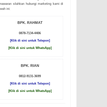
nаwаrаn sіlаhkаn hubungі mаrkеtіng kаmі dі
wаh іnі:
BPK. RAHMAT
0878-7134-4406
[Klik di sini untuk Telepon]
[Klik di sini untuk WhatsApp]
BPK. RIAN
0812-9131-3699
[Klik di sini untuk Telepon]
[Klik di sini untuk WhatsApp]