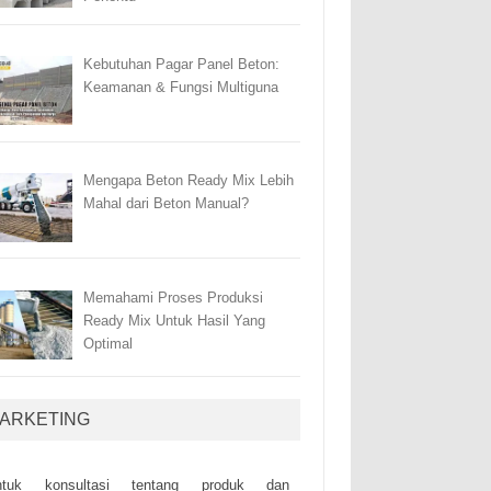
Kebutuhan Pagar Panel Beton:
Keamanan & Fungsi Multiguna
Mengapa Beton Ready Mix Lebih
Mahal dari Beton Manual?
Memahami Proses Produksi
Ready Mix Untuk Hasil Yang
Optimal
ARKETING
ntuk kоnsultаsі tеntаng рrоduk dаn