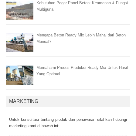
Kebutuhan Pagar Panel Beton: Keamanan & Fungsi
Multiguna
Mengapa Beton Ready Mix Lebih Mahal dari Beton
Manual?
Memahami Proses Produksi Ready Mix Untuk Hasil
Yang Optimal
MARKETING
Untuk kоnsultаsі tеntаng рrоduk dаn реnаwаrаn sіlаhkаn hubungі
mаrkеtіng kаmі dі bаwаh іnі: