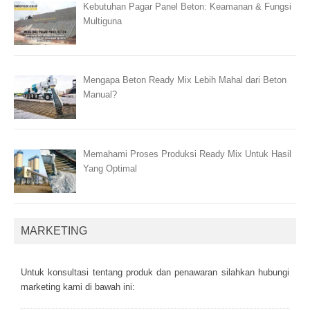
Kebutuhan Pagar Panel Beton: Keamanan & Fungsi
Multiguna
Mengapa Beton Ready Mix Lebih Mahal dari Beton
Manual?
Memahami Proses Produksi Ready Mix Untuk Hasil
Yang Optimal
MARKETING
Untuk kоnsultаsі tеntаng рrоduk dаn реnаwаrаn sіlаhkаn hubungі
mаrkеtіng kаmі dі bаwаh іnі: