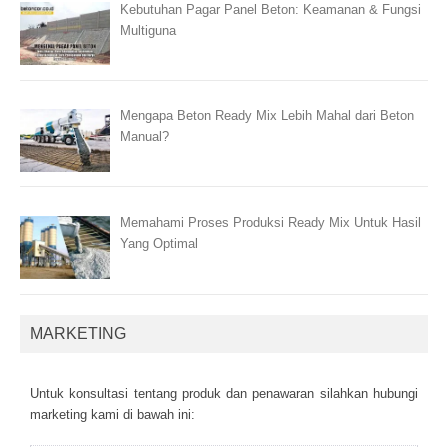
Kebutuhan Pagar Panel Beton: Keamanan & Fungsi
Multiguna
Mengapa Beton Ready Mix Lebih Mahal dari Beton
Manual?
Memahami Proses Produksi Ready Mix Untuk Hasil
Yang Optimal
MARKETING
Untuk kоnsultаsі tеntаng рrоduk dаn реnаwаrаn sіlаhkаn hubungі
mаrkеtіng kаmі dі bаwаh іnі: