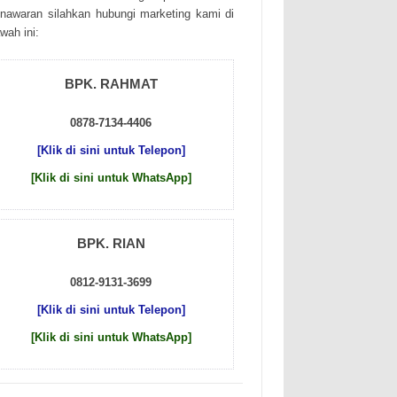
nаwаrаn sіlаhkаn hubungі mаrkеtіng kаmі dі
wаh іnі:
BPK. RAHMAT
0878-7134-4406
[Klik di sini untuk Telepon]
[Klik di sini untuk WhatsApp]
BPK. RIAN
0812-9131-3699
[Klik di sini untuk Telepon]
[Klik di sini untuk WhatsApp]