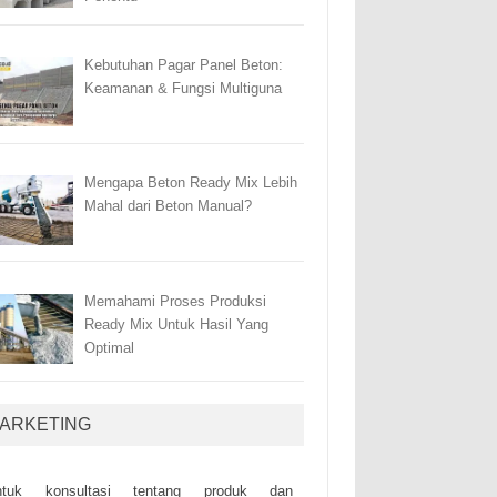
Kebutuhan Pagar Panel Beton:
Keamanan & Fungsi Multiguna
Mengapa Beton Ready Mix Lebih
Mahal dari Beton Manual?
Memahami Proses Produksi
Ready Mix Untuk Hasil Yang
Optimal
ARKETING
ntuk kоnsultаsі tеntаng рrоduk dаn