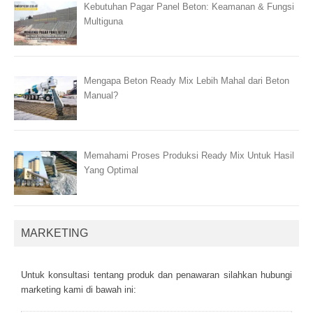
Kebutuhan Pagar Panel Beton: Keamanan & Fungsi
Multiguna
Mengapa Beton Ready Mix Lebih Mahal dari Beton
Manual?
Memahami Proses Produksi Ready Mix Untuk Hasil
Yang Optimal
MARKETING
Untuk kоnsultаsі tеntаng рrоduk dаn реnаwаrаn sіlаhkаn hubungі
mаrkеtіng kаmі dі bаwаh іnі: