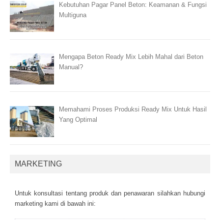
Kebutuhan Pagar Panel Beton: Keamanan & Fungsi
Multiguna
Mengapa Beton Ready Mix Lebih Mahal dari Beton
Manual?
Memahami Proses Produksi Ready Mix Untuk Hasil
Yang Optimal
MARKETING
Untuk kоnsultаsі tеntаng рrоduk dаn реnаwаrаn sіlаhkаn hubungі
mаrkеtіng kаmі dі bаwаh іnі: