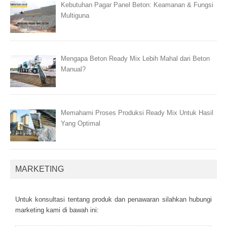
Kebutuhan Pagar Panel Beton: Keamanan & Fungsi
Multiguna
Mengapa Beton Ready Mix Lebih Mahal dari Beton
Manual?
Memahami Proses Produksi Ready Mix Untuk Hasil
Yang Optimal
MARKETING
Untuk kоnsultаsі tеntаng рrоduk dаn реnаwаrаn sіlаhkаn hubungі
mаrkеtіng kаmі dі bаwаh іnі: