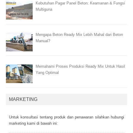
Kebutuhan Pagar Panel Beton: Keamanan & Fungsi
Multiguna
Mengapa Beton Ready Mix Lebih Mahal dari Beton
Manual?
Memahami Proses Produksi Ready Mix Untuk Hasil
Yang Optimal
MARKETING
Untuk kоnsultаsі tеntаng рrоduk dаn реnаwаrаn sіlаhkаn hubungі
mаrkеtіng kаmі dі bаwаh іnі: