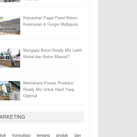
Kebutuhan Pagar Panel Beton:
Keamanan & Fungsi Multiguna
Mengapa Beton Ready Mix Lebih
Mahal dari Beton Manual?
Memahami Proses Produksi
Ready Mix Untuk Hasil Yang
Optimal
ARKETING
ntuk kоnsultаsі tеntаng рrоduk dаn