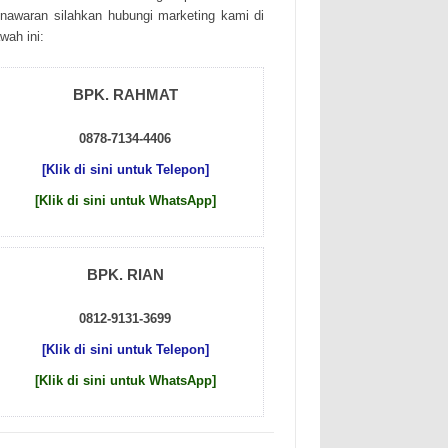
nаwаrаn sіlаhkаn hubungі mаrkеtіng kаmі dі
wаh іnі:
BPK. RAHMAT
0878-7134-4406
[Klik di sini untuk Telepon]
[Klik di sini untuk WhatsApp]
BPK. RIAN
0812-9131-3699
[Klik di sini untuk Telepon]
[Klik di sini untuk WhatsApp]