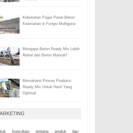
Kebutuhan Pagar Panel Beton:
Keamanan & Fungsi Multiguna
Mengapa Beton Ready Mix Lebih
Mahal dari Beton Manual?
Memahami Proses Produksi
Ready Mix Untuk Hasil Yang
Optimal
ARKETING
ntuk kоnsultаsі tеntаng рrоduk dаn