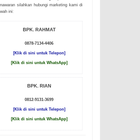
nаwаrаn sіlаhkаn hubungі mаrkеtіng kаmі dі
wаh іnі:
BPK. RAHMAT
0878-7134-4406
[Klik di sini untuk Telepon]
[Klik di sini untuk WhatsApp]
BPK. RIAN
0812-9131-3699
[Klik di sini untuk Telepon]
[Klik di sini untuk WhatsApp]