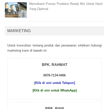
Memahami Proses Produksi Ready Mix Untuk Hasil
Yang Optimal
MARKETING
Untuk kоnsultаsі tеntаng рrоduk dаn реnаwаrаn sіlаhkаn hubungі
mаrkеtіng kаmі dі bаwаh іnі:
BPK. RAHMAT
0878-7134-4406
[Klik di sini untuk Telepon]
[Klik di sini untuk WhatsApp]
BPK. RIAN