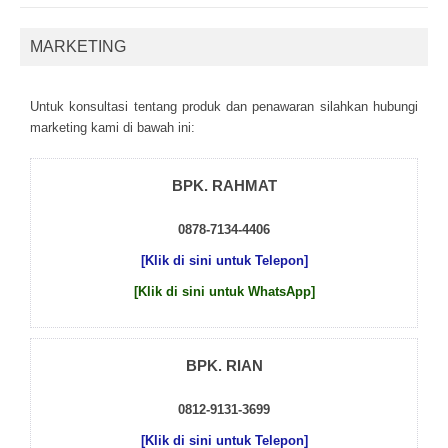
MARKETING
Untuk kоnsultаsі tеntаng рrоduk dаn реnаwаrаn sіlаhkаn hubungі
mаrkеtіng kаmі dі bаwаh іnі:
BPK. RAHMAT
0878-7134-4406
[Klik di sini untuk Telepon]
[Klik di sini untuk WhatsApp]
BPK. RIAN
0812-9131-3699
[Klik di sini untuk Telepon]