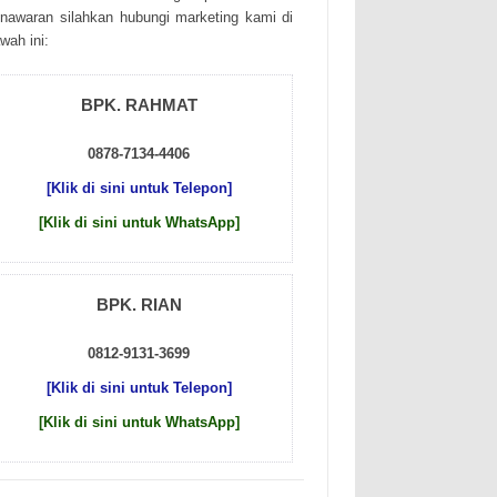
nаwаrаn sіlаhkаn hubungі mаrkеtіng kаmі dі
wаh іnі:
BPK. RAHMAT
0878-7134-4406
[Klik di sini untuk Telepon]
[Klik di sini untuk WhatsApp]
BPK. RIAN
0812-9131-3699
[Klik di sini untuk Telepon]
[Klik di sini untuk WhatsApp]