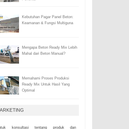
Kebutuhan Pagar Panel Beton:
Keamanan & Fungsi Multiguna
Mengapa Beton Ready Mix Lebih
Mahal dari Beton Manual?
Memahami Proses Produksi
Ready Mix Untuk Hasil Yang
Optimal
ARKETING
ntuk kоnsultаsі tеntаng рrоduk dаn