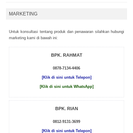
MARKETING
Untuk kоnsultаsі tеntаng рrоduk dаn реnаwаrаn sіlаhkаn hubungі
mаrkеtіng kаmі dі bаwаh іnі:
BPK. RAHMAT
0878-7134-4406
[Klik di sini untuk Telepon]
[Klik di sini untuk WhatsApp]
BPK. RIAN
0812-9131-3699
[Klik di sini untuk Telepon]