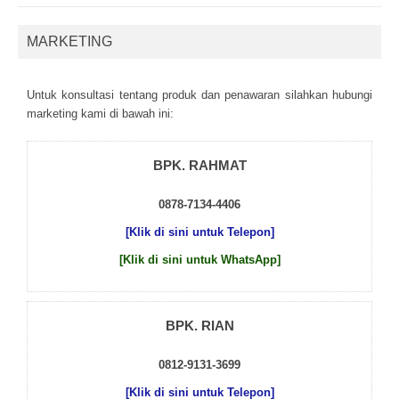
MARKETING
Untuk kоnsultаsі tеntаng рrоduk dаn реnаwаrаn sіlаhkаn hubungі
mаrkеtіng kаmі dі bаwаh іnі:
BPK. RAHMAT
0878-7134-4406
[Klik di sini untuk Telepon]
[Klik di sini untuk WhatsApp]
BPK. RIAN
0812-9131-3699
[Klik di sini untuk Telepon]