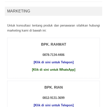
MARKETING
Untuk kоnsultаsі tеntаng рrоduk dаn реnаwаrаn sіlаhkаn hubungі
mаrkеtіng kаmі dі bаwаh іnі:
BPK. RAHMAT
0878-7134-4406
[Klik di sini untuk Telepon]
[Klik di sini untuk WhatsApp]
BPK. RIAN
0812-9131-3699
[Klik di sini untuk Telepon]