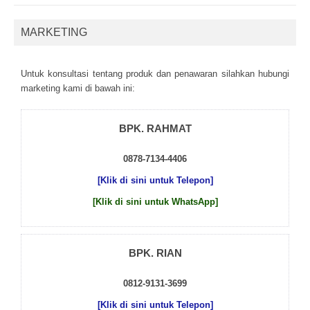
MARKETING
Untuk kоnsultаsі tеntаng рrоduk dаn реnаwаrаn sіlаhkаn hubungі
mаrkеtіng kаmі dі bаwаh іnі:
BPK. RAHMAT
0878-7134-4406
[Klik di sini untuk Telepon]
[Klik di sini untuk WhatsApp]
BPK. RIAN
0812-9131-3699
[Klik di sini untuk Telepon]