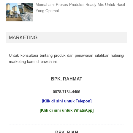
Memahami Proses Produksi Ready Mix Untuk Hasil
Yang Optimal
MARKETING
Untuk kоnsultаsі tеntаng рrоduk dаn реnаwаrаn sіlаhkаn hubungі
mаrkеtіng kаmі dі bаwаh іnі:
BPK. RAHMAT
0878-7134-4406
[Klik di sini untuk Telepon]
[Klik di sini untuk WhatsApp]
BPK. RIAN