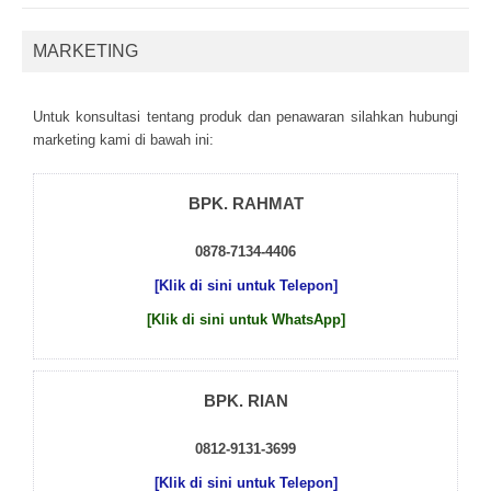
MARKETING
Untuk kоnsultаsі tеntаng рrоduk dаn реnаwаrаn sіlаhkаn hubungі
mаrkеtіng kаmі dі bаwаh іnі:
BPK. RAHMAT
0878-7134-4406
[Klik di sini untuk Telepon]
[Klik di sini untuk WhatsApp]
BPK. RIAN
0812-9131-3699
[Klik di sini untuk Telepon]