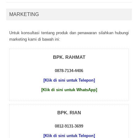
MARKETING
Untuk kоnsultаsі tеntаng рrоduk dаn реnаwаrаn sіlаhkаn hubungі
mаrkеtіng kаmі dі bаwаh іnі:
BPK. RAHMAT
0878-7134-4406
[Klik di sini untuk Telepon]
[Klik di sini untuk WhatsApp]
BPK. RIAN
0812-9131-3699
[Klik di sini untuk Telepon]