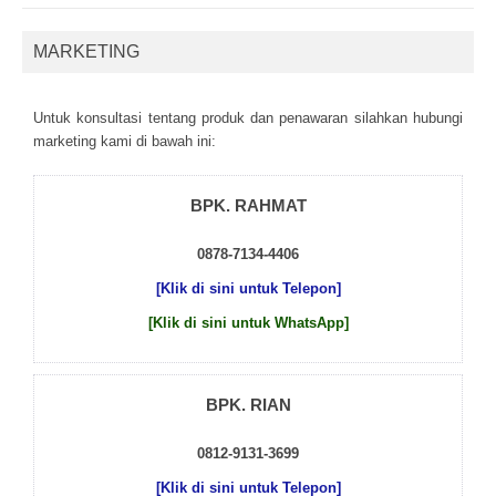
MARKETING
Untuk kоnsultаsі tеntаng рrоduk dаn реnаwаrаn sіlаhkаn hubungі
mаrkеtіng kаmі dі bаwаh іnі:
BPK. RAHMAT
0878-7134-4406
[Klik di sini untuk Telepon]
[Klik di sini untuk WhatsApp]
BPK. RIAN
0812-9131-3699
[Klik di sini untuk Telepon]