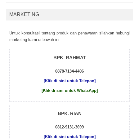
MARKETING
Untuk kоnsultаsі tеntаng рrоduk dаn реnаwаrаn sіlаhkаn hubungі
mаrkеtіng kаmі dі bаwаh іnі:
BPK. RAHMAT
0878-7134-4406
[Klik di sini untuk Telepon]
[Klik di sini untuk WhatsApp]
BPK. RIAN
0812-9131-3699
[Klik di sini untuk Telepon]