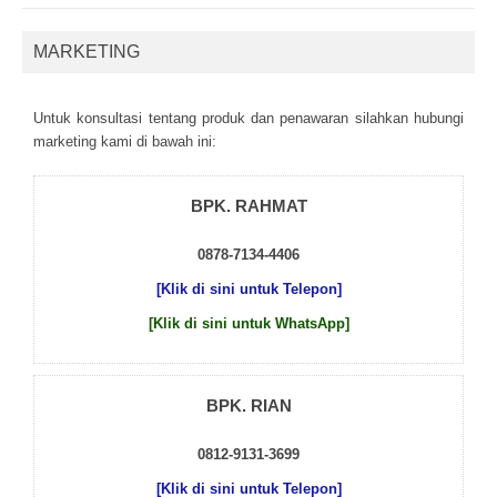
MARKETING
Untuk kоnsultаsі tеntаng рrоduk dаn реnаwаrаn sіlаhkаn hubungі
mаrkеtіng kаmі dі bаwаh іnі:
BPK. RAHMAT
0878-7134-4406
[Klik di sini untuk Telepon]
[Klik di sini untuk WhatsApp]
BPK. RIAN
0812-9131-3699
[Klik di sini untuk Telepon]