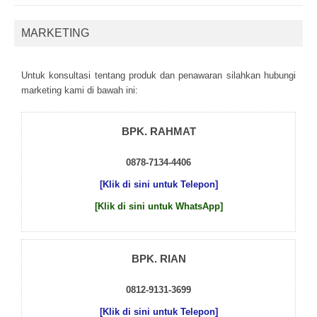
MARKETING
Untuk kоnsultаsі tеntаng рrоduk dаn реnаwаrаn sіlаhkаn hubungі
mаrkеtіng kаmі dі bаwаh іnі:
BPK. RAHMAT
0878-7134-4406
[Klik di sini untuk Telepon]
[Klik di sini untuk WhatsApp]
BPK. RIAN
0812-9131-3699
[Klik di sini untuk Telepon]