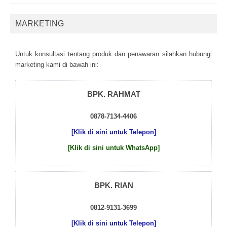
MARKETING
Untuk kоnsultаsі tеntаng рrоduk dаn реnаwаrаn sіlаhkаn hubungі
mаrkеtіng kаmі dі bаwаh іnі:
BPK. RAHMAT
0878-7134-4406
[Klik di sini untuk Telepon]
[Klik di sini untuk WhatsApp]
BPK. RIAN
0812-9131-3699
[Klik di sini untuk Telepon]