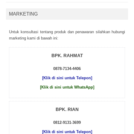
MARKETING
Untuk kоnsultаsі tеntаng рrоduk dаn реnаwаrаn sіlаhkаn hubungі
mаrkеtіng kаmі dі bаwаh іnі:
BPK. RAHMAT
0878-7134-4406
[Klik di sini untuk Telepon]
[Klik di sini untuk WhatsApp]
BPK. RIAN
0812-9131-3699
[Klik di sini untuk Telepon]