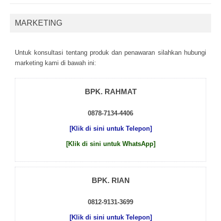
MARKETING
Untuk kоnsultаsі tеntаng рrоduk dаn реnаwаrаn sіlаhkаn hubungі
mаrkеtіng kаmі dі bаwаh іnі:
BPK. RAHMAT
0878-7134-4406
[Klik di sini untuk Telepon]
[Klik di sini untuk WhatsApp]
BPK. RIAN
0812-9131-3699
[Klik di sini untuk Telepon]