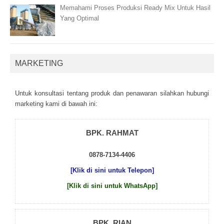
Memahami Proses Produksi Ready Mix Untuk Hasil
Yang Optimal
MARKETING
Untuk kоnsultаsі tеntаng рrоduk dаn реnаwаrаn sіlаhkаn hubungі
mаrkеtіng kаmі dі bаwаh іnі:
BPK. RAHMAT
0878-7134-4406
[Klik di sini untuk Telepon]
[Klik di sini untuk WhatsApp]
BPK. RIAN