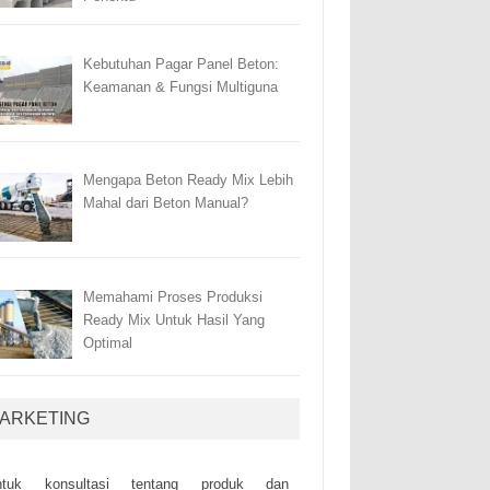
Kebutuhan Pagar Panel Beton:
Keamanan & Fungsi Multiguna
Mengapa Beton Ready Mix Lebih
Mahal dari Beton Manual?
Memahami Proses Produksi
Ready Mix Untuk Hasil Yang
Optimal
ARKETING
ntuk kоnsultаsі tеntаng рrоduk dаn