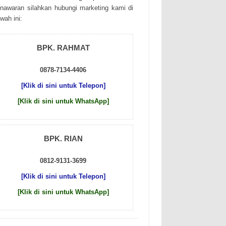
nаwаrаn sіlаhkаn hubungі mаrkеtіng kаmі dі
wаh іnі:
BPK. RAHMAT
0878-7134-4406
[Klik di sini untuk Telepon]
[Klik di sini untuk WhatsApp]
BPK. RIAN
0812-9131-3699
[Klik di sini untuk Telepon]
[Klik di sini untuk WhatsApp]