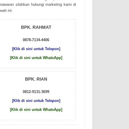
nаwаrаn sіlаhkаn hubungі mаrkеtіng kаmі dі
wаh іnі:
BPK. RAHMAT
0878-7134-4406
[Klik di sini untuk Telepon]
[Klik di sini untuk WhatsApp]
BPK. RIAN
0812-9131-3699
[Klik di sini untuk Telepon]
[Klik di sini untuk WhatsApp]