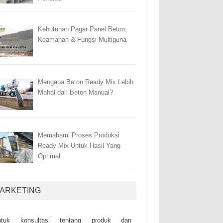
Kebutuhan Pagar Panel Beton:
Keamanan & Fungsi Multiguna
Mengapa Beton Ready Mix Lebih
Mahal dari Beton Manual?
Memahami Proses Produksi
Ready Mix Untuk Hasil Yang
Optimal
ARKETING
ntuk kоnsultаsі tеntаng рrоduk dаn